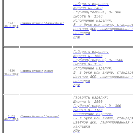
Габариты изделия:
Ширина
W
- 2400
Глубина
(
толщина)
D
- 300
Высота
H
- 1548
Исполнение изделия
:
4627
Стенки детские "Автомобиль"
Б- в буке или вишне, стандар
4637+МДФ
Цветное ДСП, ламинированная 
накладки
МДФ
Габариты изделия:
Ширина
W
- 1500
Глубина
(
толщина)
D
- 1500
Высота
H
- 1528
Исполнение изделия
:
4626
Стенки детские угловая
Б- в буке или вишне, стандар
4632+МДФ
Цветное ДСП, ламинированная 
накладки
МДФ
Габариты изделия:
Ширина
W
- 2500
Глубина
(
толщина)
D
- 300
Высота
H
- 1180
Исполнение изделия
:
4624
Стенки детские "Гусеница"
Б- в буке или вишне, стандар
4636+МДФ
Цветное ДСП, ламинированная 
накладки
МДФ