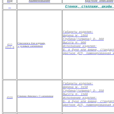
код
Наименование
Краткое описание
Стенки, стеллажи, шкафы 
Габариты изделия:
Ширина
W
- 1860
Глубина
(
толщина)
D
- 360
Высота
H
- 900
Стеллажи для игрушек,
4513
с угловым элементом
Исполнение изделия
:
4513-Б
Б- в буке или вишне, стандар
Цветное ДСП, ламинированная 
Габариты изделия:
Ширина
W
- 3150
Глубина
(
толщина)
D
- 350
Высота
H
- 1500
Стенки детские с 5 элементов
4520
Исполнение изделия
:
Б- в буке или вишне, стандар
Цветное ДСП, ламинированная 