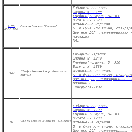
Габариты изделия:
Ширина
W
- 2700
Глубина
(
толщина)
D
- 300
Высота
H
- 1528
Исполнение изделия
:
4623
Стенки детские "Паровоз"
Б- в буке или вишне, стандар
4638+МДФ
Цветное ДСП, ламинированная 
накладки
МДФ
Габариты изделия:
Ширина
W
- 1240
Глубина
(
толщина)
D
- 350
Высота
H
- 1560
Исполнение изделия
:
Шкафы детские для раздевания 4х
4625
дверные
Б- в буке или вишне, стандар
Цветное ДСП, ламинированная 
лавочка с
закру
г
лениями
Габариты изделия:
Ширина
W
- 1700
Глубина
(
толщина)
D
- 300
Высота
H
- 1700
Стенки детские угловые из 7 элементов
7К
Исполнение изделия
:
Б- в буке или вишне, стандар
Цветное ДСП, ламинированная 