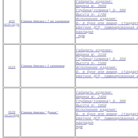
Габариты изделия:
Ширина
W
- 3600
Глубина
(
толщина)
D
- 300
Высота
H
- 1700
Исполнение изделия
:
4630
Стенки детские с 7 ми элементов
Б- в буке или вишне, стандар
4639+МДФ
Цветное ДСП, ламинированная 
накладки
МДФ
Габариты изделия:
Ширина
W
- 3150
Глубина
(
толщина)
D
- 350
Высота
H
- 1500
Стенки детские с 5 элементов
4629
Исполнение изделия
:
Б- в буке или вишне, стандар
Цветное ДСП, ламинированная 
Габариты изделия:
Ширина
W
- 2400
Глубина
(
толщина)
D
- 300
Высота
H
- 1850
Исполнение изделия
:
4628
Стенки детские "Домик"
Б- в буке или вишне, стандар
4633+МДФ
Цветное ДСП, ламинированная 
накладки
МДФ